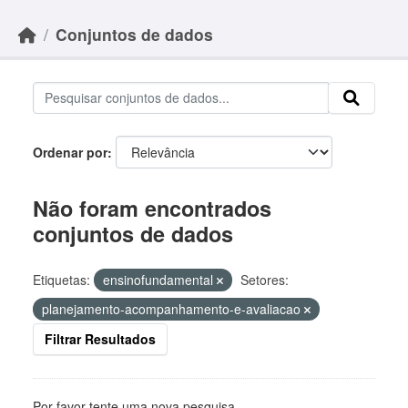
Skip to main content
Conjuntos de dados
Ordenar por
Não foram encontrados
conjuntos de dados
Etiquetas:
ensinofundamental
Setores:
planejamento-acompanhamento-e-avaliacao
Filtrar Resultados
Por favor tente uma nova pesquisa.