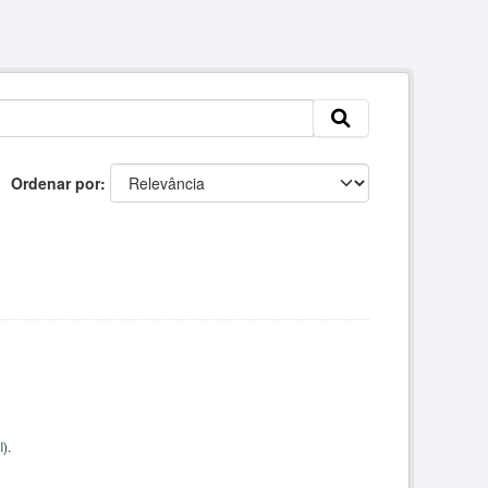
Ordenar por
I
).