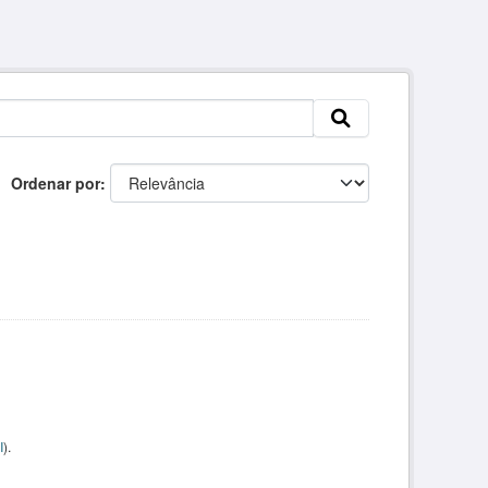
Ordenar por
I
).