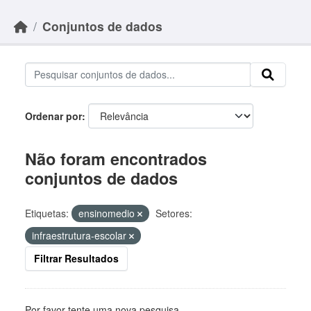
Skip to main content
Conjuntos de dados
Ordenar por
Não foram encontrados
conjuntos de dados
Etiquetas:
ensinomedio
Setores:
infraestrutura-escolar
Filtrar Resultados
Por favor tente uma nova pesquisa.