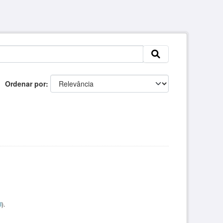
Ordenar por
I
).