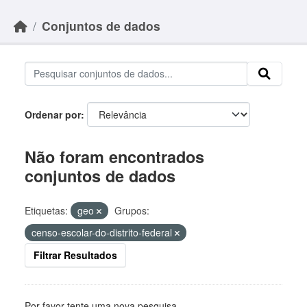
Skip to main content
Conjuntos de dados
Ordenar por
Não foram encontrados
conjuntos de dados
Etiquetas:
geo
Grupos:
censo-escolar-do-distrito-federal
Filtrar Resultados
Por favor tente uma nova pesquisa.