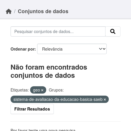
Skip to main content
Conjuntos de dados
Ordenar por
Não foram encontrados
conjuntos de dados
Etiquetas:
geo
Grupos:
sistema-de-avaliacao-da-educacao-basica-saeb
Filtrar Resultados
Por favor tente uma nova pesquisa.