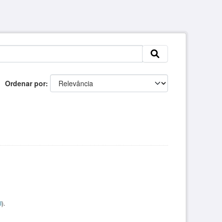
Ordenar por
I
).