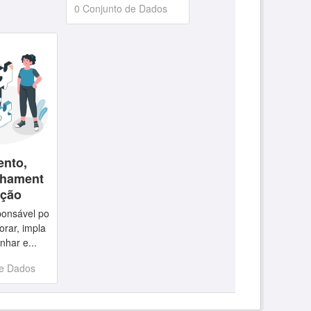
0 Conjunto de Dados
ento,
hament
ação
ponsável po
borar, impla
nhar e...
de Dados