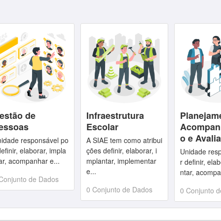
estão de
Infraestrutura
Planejam
essoas
Escolar
Acompan
o e Avali
idade responsável po
A SIAE tem como atribui
definir, elaborar, impla
ções definir, elaborar, i
Unidade res
ar, acompanhar e...
mplantar, implementar
r definir, ela
e...
ntar, acompa
Conjunto de Dados
0 Conjunto de Dados
0 Conjunto 