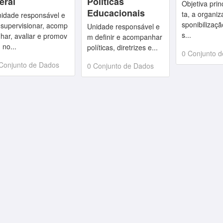
eral
Políticas
Objetiva prin
Educacionais
ta, a organiz
idade responsável e
sponibilizaç
supervisionar, acomp
Unidade responsável e
s...
har, avaliar e promov
m definir e acompanhar
, no...
políticas, diretrizes e...
0 Conjunto 
Conjunto de Dados
0 Conjunto de Dados