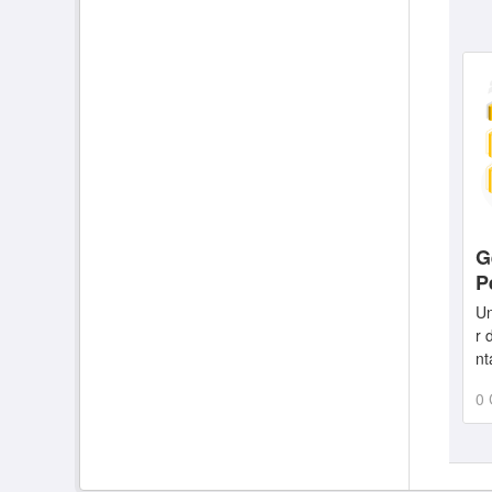
G
P
Un
r 
nt
0 